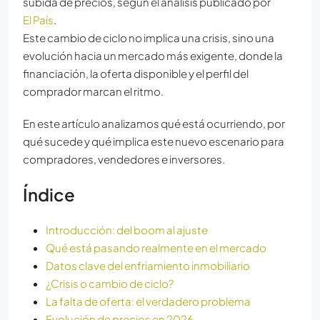
subida de precios, según el análisis publicado por
El País
.
Este cambio de ciclo no implica una crisis, sino una
evolución hacia un mercado más exigente, donde la
financiación, la oferta disponible y el perfil del
comprador marcan el ritmo.
En este artículo analizamos qué está ocurriendo, por
qué sucede y qué implica este nuevo escenario para
compradores, vendedores e inversores.
Índice
Introducción: del boom al ajuste
Qué está pasando realmente en el mercado
Datos clave del enfriamiento inmobiliario
¿Crisis o cambio de ciclo?
La falta de oferta: el verdadero problema
Evolución de precios en 2026